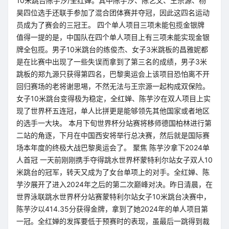
10米跳台陈芋汐/全红婵。其中陈芋汐、陈艺文、王宗源、杨
昊四位选手还联手参加了混合团体赛并夺冠，因此这四名运动
员成为了赛会的三冠王。 四个单人项目三项未能包揽金银牌
值得一提的是，中国队在四个单人项目上有三项未能实现金银
牌全包揽。男子10米跳台的练俊杰、女子3米跳板的昌雅妮都
是在比赛中出现了一些失误而拿到了第三名的成绩，男子3米
跳板的郑九源只获得第四名，巴黎奥运会上该项目恐怕离不开
回归赛场的老将谢思埸，不然无法与王宗源一起构成双保险。
女子10米跳台变得极为稳定，全红婵、陈芋汐在双人项目上实
现了世界杯五连冠，单人比拼更是能够领先其他国家或者地区
的选手一大块。 本月下旬世界杯分站赛将移师德国柏林进行第
二站的角逐，下月在中国西安将举行总决赛，然后就是国际赛
场本年度的终极大战巴黎奥运会了。 聚焦 陈芋汐拿下2024单
人首冠 一天前刚刚携手夺得跳水世界杯蒙特利尔站女子双人10
米跳台的冠军，转天又成为了女台单项上的对手。全红婵、陈
芋汐展开了进入2024年之后的第二次巅峰对决。昨日清晨，在
世界泳联跳水世界杯分站赛蒙特利尔站女子10米跳台决赛中，
陈芋汐以414.35分获得金牌，拿到了她2024年的单人项目第
一冠。全红婵的发挥要低于预赛时的表现，虽最后一跳得到裁