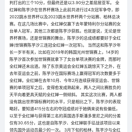
判打出的三个10分，但最终还是以3.90分之差屈居亚军。 全
红婵和陈芋汐在世界杯赛场上此前共进行过4次冠军争夺，即
2022跳水世界杯以及2023跳水世界杯两个分站赛、柏林总决
赛。在这几场比赛中，全红婵仅赢下去年蒙特利尔分站赛的女
台单人冠军，其他三次都是陈芋汐获胜。也就是说，无论是世
界杯赛场，还是世锦赛的舞台，陈芋汐的总成绩都要好于全红
婵(世锦赛陈芋汐三连冠全红婵一次冠军)。 当然这和陈芋汐年
长一岁半有关，比如在2019年的韩国光州世锦赛上，14岁的
陈芋汐首次参加世锦赛就拿下了女台单项决赛的金牌，而那时
全红婵还未出道。除了东京奥运会全红婵五跳惊天下之外，在
去年亚运会之前，陈芋汐在国际赛场上赢得冠军的次数要多于
全红婵。全红婵在去年10月、今年2月连续获得亚运会、世锦
赛的单项冠军之后，变得愈发成熟起来，两人之间比赛胜负的
天平向着更具天赋的全红婵一侧倾斜。 其实这次比赛，两人都
没有跳出世界锦标赛时的水平，只是相比之下，陈芋汐的表现
略好。要知道415分左右的夺冠成绩对于她俩来说有些偏低，
以至于全红婵与获得第三名的英国选手斯潘多里尼之间的分差
仅有30.65分，这也是自陈芋汐、全红婵联手征战该项目以来
领先国外运动员最少的一次。 3月下旬的柏林，陈芋汐与全红