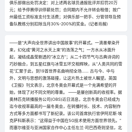
俱乐部做出处罚决定：对上述两名球员通报批评并扣罚20万
元；给予停赛停训停薪处罚；合同期内不允许转会租借；按广
州最低工资标准支付生活费；对俱乐部一把手、分管领导及预
备队教练分别扣除当月30%-200%的奖金。(记者肖赧)
——是“大声向全世界讲出中国故事”的开幕式。一滴墨晕染开
来，幻化成“黄河之水天上来”的浩荡之气；一方水从冰面升
起，凝结成晶莹剔透的“冰立方”；从二十四节气与古典诗词的
巧妙融合，到五星红旗与冰雪五环交相辉映，从“人类共同的雪
花”汇聚于此，到19首世界名曲响彻全场…… 古与今、中与
外，文明与思想的激荡碰撞，让这片热土被世人瞩望。英国
《卫报》刊文表示，北京冬奥会开幕式是一个充满希望的开
始，体现了对不同文明的尊重。 ——是屡创新高的收视率。据
奥林匹克转播服务公司(OBS)近日消息，北京冬奥会已经成为
迄今收视率最高的一届冬奥会，在转播时长、技术、内容制作
方式等多方面都书写了新纪录。该公司首席执行官伊阿尼斯·埃
克萨科斯表示：“这得益于中国在5G技术使用方面世界领先。”
而塞尔维亚与亚洲国家合作中心主任左兰·司巴西奇则坚信，北