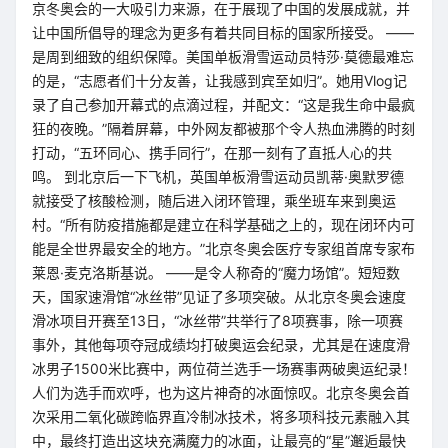
京冬奥会的一大吸引力来源，在于展现了中国的发展成就，并
让中国所倡导的理念为更多有着共同目标的国家所接受。 ——
是周到细致的组织保障。美国单板滑雪运动员特莎·莫德最难忘
的是，“志愿者们十分友善，让我感到宾至如归”。她用Vlog记
录了自己参加开幕式的点滴过程，并配文：“这是我生命中最疯
狂的夜晚。”隔着屏幕，中外网友都被那个令人热血沸腾的时刻
打动，“五环同心、携手同行”，在那一刻有了直抵人心的共
鸣。 到北京后一下飞机，英国单板滑雪运动员凯蒂·奥默罗德
就接受了核酸检测，随后进入闭环管理，乘坐班车来到奥运
村。“所有防疫措施都是建立在科学基础之上的，现在闭环内可
能是全世界最安全的地方。”北京冬奥会医疗专家组首席专家布
莱恩·麦克洛斯基说。 ——是令人称奇的“魔力场馆”。短短数
天，国家速滑馆“冰丝带”见证了多项突破。从北京冬奥会速度
滑冰项目开赛至13日，“冰丝带”共举行了8项赛事，除一项赛
事外，其他每项夺冠成绩均打破奥运会纪录，尤其是在速度滑
冰男子1500米比赛中，两位荷兰选手一场赛事两破奥运纪录！
人们为选手而欢呼，也为这片神奇的冰面惊叹。北京冬奥会首
次采用二氧化碳跨临界直冷制冰技术，将多项科技元素融入其
中，最终打造出这块充满魔力的冰面，让最亮的“星”邂逅最快