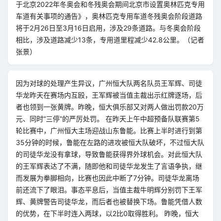
于北京2022年冬奥会和冬残奥会期间北京市设置奥林匹克专用
车道有关事项的通告》，奥林匹克专用车道冬残奥会阶段道路
将于2月26日至3月16日启用，涉及29条道路。与冬奥会阶段
相比，涉及道路减少13条，专用道里程减少42.8公里。（记者
张景）
因为对球的处理产生异议，广州恒大队两名队员王军辉、司徒
华龙昨天在赛场内互殴，王军辉被当值主裁出示红牌逐场，后
者也领到一张黄牌。昨晚，恒大俱乐部又对两人做出罚款20万
元、同时“三停”的严厉处罚。 在昨天上午中超预备队联赛第5
轮比赛中，广州恒大主场迎战山东鲁能。比赛上半时进行到第
35分钟的时候，鲁能在左路的进攻被恒大队破坏，不过恒大队
的司徒华龙没有拿球，导致鲁能获得界外球机会。对此恒大队
的王军辉表达了不满，随即他和司徒华龙发生了言语争执，继
而发展为拳脚相向，比赛也因此中断了7分钟。司徒华龙离场
前还流下了眼泪。事态平息后，当值主裁牛明辉分别罚下王军
辉、黄牌警告司徒华龙，而后者也被替换下场。鲁能凭借人数
的优势，在下半时连入两球，以2比0取得胜利。 昨晚，恒大