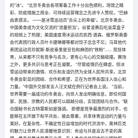
的“冰”。 “北京冬奥会各项筹备工作十分出色顺利，场馆之精
彩、防疫措施之周全、可持续运营理念之先进令人赞叹。”巴赫
由衷感言。 ——是冰雪运动员“舌尖上的幸福”。北京冬奥会，
中国美食成为文化交流的“流量担当”。谷爱凌赛后吃韭菜盒子
的视频上了热搜；美国速度滑冰运动员凯西·道森、俄罗斯奥委
会代表团行政人员叶卡捷琳娜等都对饺子念念不忘；马耳他代
表团运动员珍妮斯·斯皮泰里是豆包和麻团的“铁粉”…… 竞技体
育，从来都不只有竞争与名次，更有心与心的交融碰撞。赛场
之外，更多共识与思考正在凝聚。 “尽管疫情仍在肆虐，但冰
雪运动带来的激情、欢乐和友谊仍然为全球人民所共享。北京
冬奥会彰显的团结、合作和希望，正在为世界各国注入信心和
力量。”中国外交部发言人汪文斌在例行记者会上说。 “当前，
世界需要一届成功的冬奥会，向世人发出明确信息，即任何国
家、民族、宗教的人民都可以超越分歧，实现团结与合作。”联
合国秘书长古特雷斯如是强调。 即便是竞争最激烈的对手，也
能够在五环旗下和平共处、彼此尊重，共享体育运动的力量与
美好。在复杂性、不确定性日益增加的时代洪流中，奥林匹克
的魅力让世界人民清醒地意识到：命运与共是亘古不变的真