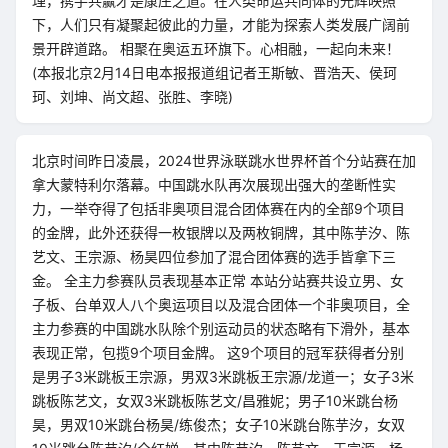
理，携手共赢才是康庄之道。在人类命运共同体的光辉映照
下，人们只有凝聚起彼此的力量，才能为探索人类发展广阔前
景开辟道路。 相聚在奥运五环旗下。心相融，一起向未来！
(本报北京2月14日电本报报道组记者王斯敏、晋浩天、侯珂
珂、刘坤、尚文超、张胜、李晓)
北京时间昨日凌晨，2024世界泳联跳水世界杯首个分站赛在加
拿大蒙特利尔落幕。中国跳水队再次展现出强大的垄断性实
力，一举夺得了包括非奥项目混合团体赛在内的全部9个项目
的金牌，此外还获得一枚银牌以及两枚铜牌，其中陈芋汐、陈
艺文、王宗源、杨昊四位参加了混合团体赛的选手皆拿下三
金。 全主力参赛队员表现基本正常 本站分站赛共设立男、女
子板、台单双人八个奥运项目以及混合团体一个非奥项目，全
主力参赛的中国跳水队除个别运动员的状态略有下滑外，基本
表现正常，包揽9个项目金牌。 这9个项目的冠军获得者分别
是男子3米跳板王宗源，男双3米跳板王宗源/龙道一；女子3米
跳板陈艺文，女双3米跳板陈艺文/昌雅妮；男子10米跳台杨
昊，男双10米跳台杨昊/练俊杰；女子10米跳台陈芋汐，女双