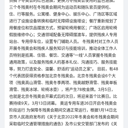
员摘下冬奥会的红色道旗，更换为冬残奥会使用的蓝色道旗。
三个冬残奥村在冬残奥会期间为运动员和随队官员提供吃、
住、行等服务。公寓楼、健身中心、娱乐中心、广场区等区域
进行了设施设备转换和临时无障碍设施增设；餐厅重新规划了
用餐座位和饮品摆放方式，预留轮椅用餐区；广场区启用轮椅
假肢维修中心；交通领域配备无障碍摆渡车，提供残疾人专用
站台、专用停车位，设置专门辅助人员。 冬残奥村对工作人员
开展冬残奥会和残疾人服务知识与技能培训，推动全体工作人
员特别是抵离、住宿、餐饮、交通等“一线”人员掌握冬残奥会
通用政策，以及服务残疾人的基本礼仪、沟通技巧、服务技能
等，努力打造安全、温馨、舒适的“运动员之家”。 目前，有48
个代表团获得资格参加北京冬残奥会。北京冬残奥会设6个大
项（残奥高山滑雪、残奥冬季两项、残奥越野滑雪、残奥单板
滑雪、残奥冰球、轮椅冰壶），将产生78枚金牌。3月5日，
也就是北京冬残奥会开幕式后的次日，将迎来首个比赛日。比
赛持续9天，3月13日闭幕。 奥运专用车道26日开启冬残奥会
阶段运行 为保障冬残奥会期间交通正常运行，根据1月14日北
京市人民政府发布的《关于北京2022年冬奥会和冬残奥会期间
采取临时交通管理措施的通告》及市公安交管部门发布的《关