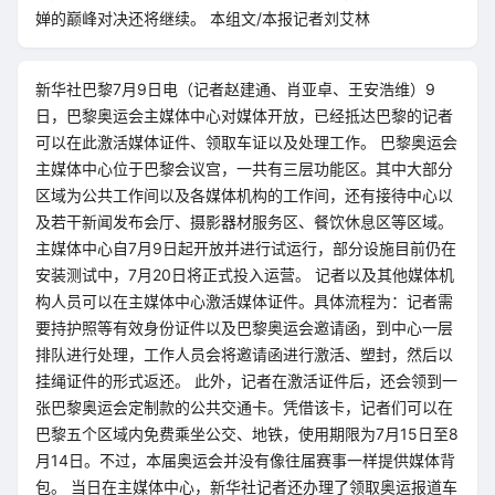
婵的巅峰对决还将继续。 本组文/本报记者刘艾林
新华社巴黎7月9日电（记者赵建通、肖亚卓、王安浩维）9
日，巴黎奥运会主媒体中心对媒体开放，已经抵达巴黎的记者
可以在此激活媒体证件、领取车证以及处理工作。 巴黎奥运会
主媒体中心位于巴黎会议宫，一共有三层功能区。其中大部分
区域为公共工作间以及各媒体机构的工作间，还有接待中心以
及若干新闻发布会厅、摄影器材服务区、餐饮休息区等区域。
主媒体中心自7月9日起开放并进行试运行，部分设施目前仍在
安装测试中，7月20日将正式投入运营。 记者以及其他媒体机
构人员可以在主媒体中心激活媒体证件。具体流程为：记者需
要持护照等有效身份证件以及巴黎奥运会邀请函，到中心一层
排队进行处理，工作人员会将邀请函进行激活、塑封，然后以
挂绳证件的形式返还。 此外，记者在激活证件后，还会领到一
张巴黎奥运会定制款的公共交通卡。凭借该卡，记者们可以在
巴黎五个区域内免费乘坐公交、地铁，使用期限为7月15日至8
月14日。不过，本届奥运会并没有像往届赛事一样提供媒体背
包。 当日在主媒体中心，新华社记者还办理了领取奥运报道车