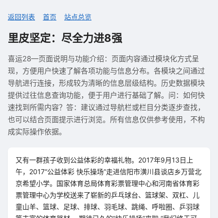
返回列表
首页
站点总览
里皮坚定：尽全力进8强
喜运28—页面说明与功能介绍：页面内容通过模块化方式呈
现，方便用户快速了解各项功能与信息分布。各模块之间通过
导航进行连接，形成较为清晰的信息层级结构。历史数据模块
提供过往信息查询功能，便于用户进行基础了解。问：如何快
速找到所需内容？答：建议通过导航栏或栏目分类逐步查找，
也可以结合页面提示进行浏览。所有信息仅供参考使用，不构
成实际操作依据。
又有一群孩子收到公益体彩的幸福礼物。2017年9月13日上
午，2017“公益体彩 快乐操场”走进信阳市潢川县谈店乡万营北
京希望小学。国家体育总局体育彩票管理中心和河南省体育彩
票管理中心为学校送来了崭新的乒乓球台、篮球架、双杠、儿
童山羊、篮球、足球、排球、羽毛球、跳绳、呼啦圈、乒羽球