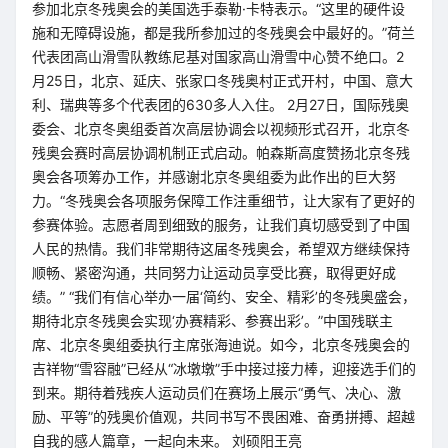
参加北京冬残奥会的美国选手泰勒·卡特表示。“这里的硬件设
施和无障碍设施，都是我所参加过的冬残奥会中最好的。”荷兰
代表团高山滑雪队教练尼基对国家高山滑雪中心赞不绝口。2
月25日，北京、延庆、张家口冬残奥村正式开村，中国、意大
利、瑞典等多个代表团的630多人入住。 2月27日，国际残奥
委会、北京冬奥组委首次高层协调会以视频形式召开，北京冬
残奥会赛时高层协调机制正式启动。帕森斯高度赞扬北京冬残
奥会各项筹办工作，并感谢北京冬奥组委为此作出的巨大努
力。“冬残奥会各项服务保障工作注重细节，让大家有了更好的
参赛体验。志愿者周到细致的服务，让我们真切感受到了中国
人民的热情。我们非常期待这届冬残奥会，希望双方继续保持
顺畅、紧密沟通，共同努力让运动员享受比赛，取得更好成
绩。” “我们有信心举办一届‘简约、安全、精彩’的冬残奥盛会，
期待北京冬残奥会实现‘办赛精彩、参赛出彩’。”中国残联主
席、北京冬奥组委执行主席张海迪说。如今，北京冬残奥会的
吉祥物“雪容融”已经从“冰墩墩”手中接过接力棒，迎接选手们的
到来。期待着残疾人运动员们在赛场上展示“勇气、决心、激
励、平等”的残奥价值观，共同书写不畏困难、奋勇拼搏、超越
自我的感人篇章，一起向未来。 刘硕阳王亮