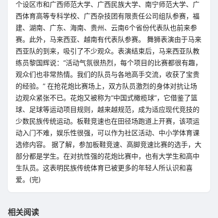
个设区市和广西师范大学、广西民族大学、南宁师范大学、广
西体育高等专科学校、广西杂技团有限责任公司组队参赛，福
建、湖南、广东、海南、贵州、云南6个省份代表队也前来参
赛。此外，马来西亚、越南有代表队参赛。 舞狮表演由于马来
西亚队的到来，吸引了不少观众。表演结束后，马来西亚队教
练员黎国辉说：“活动气氛很热烈，每个项目的比赛都很有趣，
观众们也非常热情。我们的队员与各地高手交流，收获了宝贵
的经验。” 在抢花炮比赛场上，双方队员激烈的身体对抗让场
边观众紧张不已。花炮又被称为“中国式橄榄球”，它借鉴了篮
球、足球等运动项目规则，越来越规范，成为适应现代竞技的
少数民族传统运动。板鞋竞速也在田径场跑道上开赛，该项运
动入门不难，娱乐性很强，可以作为社区活动、中小学体育课
选修内容。 据了解，参加板鞋竞速、高脚竞速比赛的选手，大
部分都是学生。在对抗性强的花炮比赛中，也有大学生和高中
生队员。这表明民族传统体育已被更多的年轻人所认识和喜
爱。(完)
相关阅读