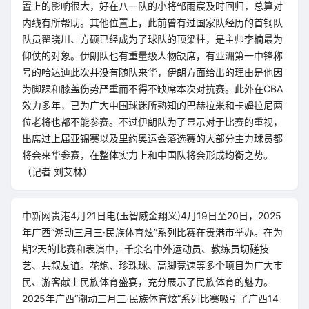
置上的影响很大，好在八一队的小将邹雨宸及时回归，总算对
内线有所帮助。其他位置上，此前曾有过国家队经历的首钢队
队员翟晓川、方硕已经成为了球队的顶梁柱，是主帅李楠最为
仰仗的对象。伊朗队也有重量级人物缺席，有亚洲第一中锋称
号的哈达迪此次并没有随队来华，伊朗方面给出的理由是他因
为脚踝和膝盖伤势严重而不得不缺席本次对抗赛。此外在CBA
效力多年，已为广大中国球迷所熟知的巴赫拉米和卡姆拉尼两
位老将也都不能参赛。不过伊朗队为了显示对于比赛的重视，
出席过上届亚锦赛以及里约奥运会落选赛的大部分主力球员都
将会来华参赛，在整体实力上和中国队将会形成均衡之势。
（记者 刘艾林）
中新网贵港4月21日电(玉智威金翔义)4月19日至20日，2025
年广西“潮动三月三·民族体育炫”系列比赛在贵港市举办。在为
期2天的比赛和表演中，千余名中外运动员、教练员切磋技
艺、共叙友谊。花炮、珍珠球、高脚竞速等多个项目为广大市
民、游客献上民族体育盛宴，充分展示了民族体育的魅力。
2025年广西“潮动三月三·民族体育炫”系列比赛吸引了广西14