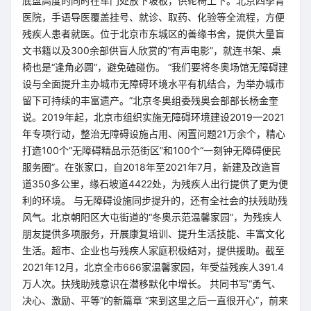
底盘高度的同时在车门处放下坡板，供轮椅上下。北京四季青
医院，手语导医覆盖挂号、就诊、取药、化验等全流程，方便
残疾人患者就医。位于北京市东城区的善缘书舍，提供大量盲
文书籍以及300余部供盲人欣赏的“有声电影”，就连书架、桌
椅也是“逢角必圆”，避免磕碰伤。 “我们要将冬奥场馆无障碍建
设与全面提升主办城市无障碍环境水平有机结合，为举办城市
留下可持续的丰富遗产。”北京冬奥组委残奥会部部长杨金奎
说。2019年起，北京市组织实施无障碍环境建设2019—2021
年专项行动，整治无障碍设施占用、闲置问题21万余个，精心
打造100个“无障碍精品示范街区”和100个“一刻钟无障碍便民
服务圈”。在张家口，自2018年至2021年7月，新建及改造盲
道350多公里，缘石坡道4422处，为残疾人出行提供了更为便
利的环境。 与无障碍设施同步提升的，还有全社会的扶残助残
风气。北京朝阳区大屯街道的“冬奥示范温馨家园”，为残疾人
朋友提供多项服务，开展康复培训、提升生活技能、丰富文化
生活。超市、企业也与残疾人家庭积极结对，提供援助。截至
2021年12月，北京全市666家温馨家园，年受益残疾人391.4
万人次。扶残助残意识在潜移默化中增长。 共同书写“勇气、
决心、激励、平等”的新篇章 “来到这里之后一直很开心”，前来