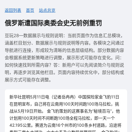
返回列表
首页
站点总览
俄罗斯遭国际奥委会史无前例重罚
豆玩28—数据展示与规则说明：当前页面作为信息汇总模块，
涵盖栏目划分、数据展示与规则说明等内容。各模块之间通过
导航进行连接，形成较为清晰的信息层级结构。部分数据内容
会根据系统更新策略进行调整，展示形式可能存在变化。问：
如何快速找到所需内容？答：新用户可以先阅读简介与规则说
明，再逐步浏览其他栏目。页面内容持续优化中，部分结构或
展示方式可能存在调整。
新华社昆明5月11日电（记者岳冉冉）中国探险家金飞豹11日
在昆明宣布，自己将在云南用100天时间跑100场马拉松，挑
战从5月19日开始。 金飞豹策划的这赛事名为“秘境百马”，他
计划用100天时间不间断跑100场全程马拉松，即一天一个
42.195公里。赛道为云南16个州市的100条乡村道路，沿途将