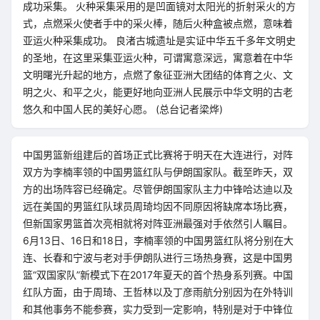
成功采集。 火种采集采用的是凹面镜对太阳光的折射采火的方
式，点燃采火使者手中的采火棒，随后火种盒被点燃，意味着
亚运火种采集成功。 良渚古城遗址是实证中华五千多年文明史
的圣地，在这里采集亚运火种，可谓寓意深远，寓意着在中华
文明曙光升起的地方，点燃了象征亚洲大团结的体育之火、文
明之火、和平之火，能更好地向亚洲人民展示中华文明的古老
悠久和中国人民的美好心愿。 (总台记者梁烨)
中国男篮新组建后的首场正式比赛将于明天在大连进行，对阵
双方为李楠率领的中国男篮红队与伊朗国家队。截至昨天，双
方的出场阵容已经确定。尽管伊朗国家队主力中锋哈达迪以及
远在美国的男篮红队球员周琦均因不同原因将缺席本场比赛，
但新国家男篮首次亮相就将对阵亚洲最强对手依然引人瞩目。
6月13日、16日和18日，李楠率领的中国男篮红队将分别在大
连、长春和宁波与老对手伊朗队进行三场热身赛，这是中国男
篮“双国家队”新模式下在2017年夏天的首个热身系列赛。中国
红队方面，由于周琦、王哲林以及丁彦雨航分别因为在外特训
和其他事务不能参赛，实力受到一定影响，特别是对于中锋位