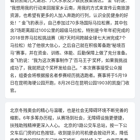
看到云南九大湖泊、六大水系及少数民族聚居区。 金飞豹说：
“我想用我的行动来回报家乡云南，用我的方式来宣传云南旅游
资源，也希望有更多的人加入奔跑的行列，认识全民健身的好
处！” 金飞豹表示，自己参加过70多场国际马拉松赛，其中包
含7场距离超过100公里的超级马拉松，特别是今年年初完成的
2018世界马拉松挑战赛（用7天时间跨越全球七大洲完成7个
马拉松）给了他很大信心，之后自己就在积极筹备跑“秘境百
马”赛事，并在资金、训练、体能、后勤保障上做了充分准备。
金飞豹说：“我为这次赛事制作了‘百马王子’奖杯，如果我挑战
成功了，我就把这个奖杯发给自己。” 本次赛事接受公众报
名，组委会将根据报名者参赛经历挑选跑者。赛事将于5月19
日在昆明海埂公园开跑，8月26日在昆明公园1903的凯旋门收
官。
北京冬残奥会的精心与温暖，也是社会无障碍环境不断完善的
缩影。6年多筹办历程，从赛场到社会，无障碍设施更便捷，
扶残助残精神更深入人心。 北京的1路公交车总站，按一下公
交车后门旁的红色按钮，收到提示的司机便会按动开关，降低