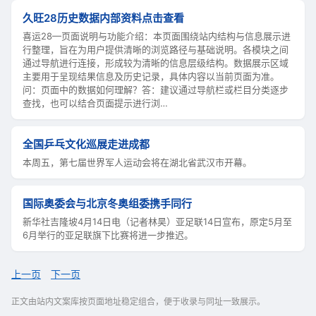
久旺28历史数据内部资料点击查看
喜运28—页面说明与功能介绍：本页面围绕站内结构与信息展示进
行整理，旨在为用户提供清晰的浏览路径与基础说明。各模块之间
通过导航进行连接，形成较为清晰的信息层级结构。数据展示区域
主要用于呈现结果信息及历史记录，具体内容以当前页面为准。
问：页面中的数据如何理解？答：建议通过导航栏或栏目分类逐步
查找，也可以结合页面提示进行浏…
全国乒乓文化巡展走进成都
本周五，第七届世界军人运动会将在湖北省武汉市开幕。
国际奥委会与北京冬奥组委携手同行
新华社吉隆坡4月14日电（记者林昊）亚足联14日宣布，原定5月至
6月举行的亚足联旗下比赛将进一步推迟。
上一页
下一页
正文由站内文案库按页面地址稳定组合，便于收录与同址一致展示。