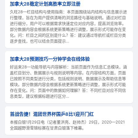
加拿大28稳定计划高胜率立即注册
久旺28—栏目结构与使用指南：本页面围绕站内结构与信息展示进
行整理，旨在为用户提供清晰的浏览路径与基础说明。通过对栏目
进行细分，用户可以根据需求快速定位对应内容，提高浏览效率。
部分数据内容会根据系统更新策略进行调整，展示形式可能存在变
化。问：栏目之间的区别是什么？答：建议通过导航栏或栏目分类
逐步查找，也可以结合页面提示…
加拿大28预测技巧一分钟学会在线体验
好运来28—功能导航与内容解析：当前页面作为信息汇总模块，涵
盖栏目划分、数据展示与规则说明等内容。在内容结构方面，页面
已按照不同类型进行分类，包括规则说明、数据展示及帮助信息等
模块。部分数据内容会根据系统更新策略进行调整，展示形式可能
存在变化。问：页面中的数据如何理解？答：不同栏目对应不同信
息类型，建议根据标题进行区分…
首战告捷！混团世界杯国乒8比1迎开门红
本报白银1月29日电（记者董洪亮、赵帅杰）29日，2020—2021
全国越野滑雪锦标赛在甘肃白银落下帷幕。