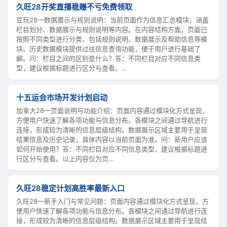
久旺28开奖直播稳赚不亏免费领取
豆玩28—数据展示与规则说明：当前页面作为信息汇总模块，涵盖
栏目划分、数据展示与规则说明等内容。在内容结构方面，页面已
按照不同类型进行分类，包括规则说明、数据展示及帮助信息等模
块。历史数据模块提供过往信息查询功能，便于用户进行基础了
解。问：栏目之间的区别是什么？答：不同栏目对应不同信息类
型，建议根据标题进行区分与查看。…
十五运会市场开发计划启动
加拿大28—页面说明与功能介绍：页面内容通过模块化方式呈现，
方便用户快速了解各项功能与信息分布。各模块之间通过导航进行
连接，形成较为清晰的信息层级结构。数据展示区域主要用于呈现
结果信息及历史记录，具体内容以当前页面为准。问：新用户应该
如何开始使用？答：不同栏目对应不同信息类型，建议根据标题进
行区分与查看。以上内容仅为页…
久旺28稳定计划高胜率最新入口
久旺28—新手入门与常见问题：页面内容通过模块化方式呈现，方
便用户快速了解各项功能与信息分布。各模块之间通过导航进行连
接，形成较为清晰的信息层级结构。数据展示区域主要用于呈现结